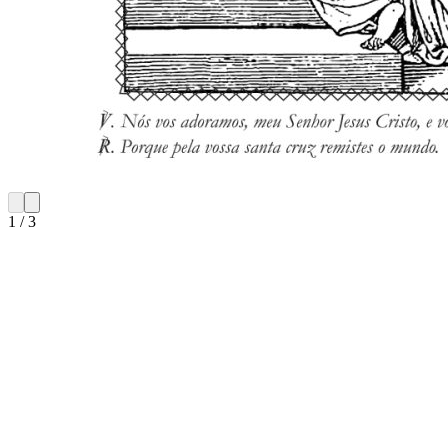
1
/
3